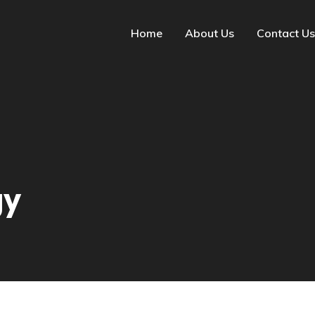
Home
About Us
Contact Us
gy